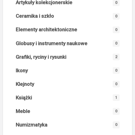
Artykuły kolekcjonerskie
0
Ceramika i szkło
0
Elementy architektoniczne
0
Globusy i instrumenty naukowe
0
Grafiki, ryciny i rysunki
2
Ikony
0
Klejnoty
0
Książki
1
Meble
0
Numizmatyka
0