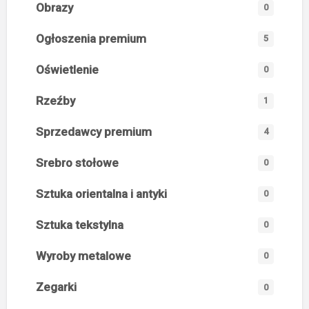
Obrazy
0
Ogłoszenia premium
5
Oświetlenie
0
Rzeźby
1
Sprzedawcy premium
4
Srebro stołowe
0
Sztuka orientalna i antyki
0
Sztuka tekstylna
0
Wyroby metalowe
0
Zegarki
0