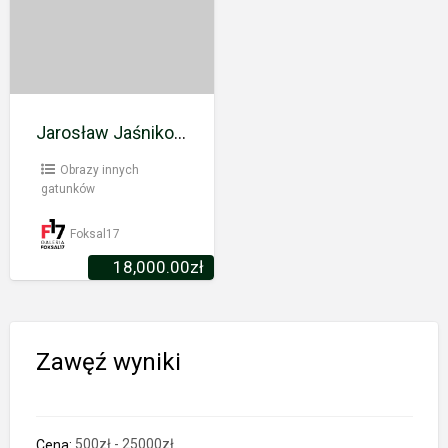
Porzucony
parowóz
Jarosław Jaśnikowski (ur. 1976) – Porzucony parowóz
Obrazy innych
gatunków
Foksal17
18,000.00
zł
Zawęź wyniki
Cena: