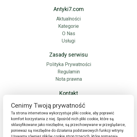
Antyki7.com
Aktualności
Kategorie
O Nas
Usługi
Zasady serwisu
Polityka Prywatności
Regulamin
Nota prawna
Kontakt
Cenimy Twoją prywatność
Mariusz Krysiak. Antyki7
NIP: 7822960209
Ta strona internetowa wykorzystuje pliki cookie, aby poprawić
komfort korzystania z niej. Spośród nich pliki cookie, które są
61-249 Poznań
sklasyfikowane jako niezbędne, są przechowywane w przeglądarce,
ul. Unii Lubelskiej 6
ponieważ są niezbędne do działania podstawowych funkcji witryny.
info@antyki7.com
Używamy również plików cookie stron trzecich, które pomagają