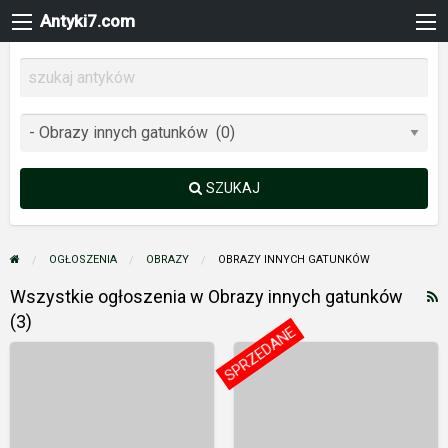
Antyki7.com
SZUKAJ
OGŁOSZENIA
OBRAZY
OBRAZY INNYCH GATUNKÓW
K
Wszystkie ogłoszenia w Obrazy innych gatunków
R
(3)
SPRZEDANE
d
Wojciech
Józef
t
Muda/Munke
Wilkoń
o
(ur.
(ur.
O
1981)
1930)
i