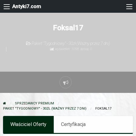
Antyki7.com
Foksal17
Pakiet "Tygodniowy" - 30zł (Ważny przez 7 dni)
wyświetleń: 1058, dzisiaj: 0
Zgłoś
problem
SPRZEDAWCY PREMIUM
PAKIET "TYGODNIOWY" - 30ZŁ (WAŻNY PRZEZ 7 DNI)
FOKSAL17
Właściciel Oferty
Certyfikacja