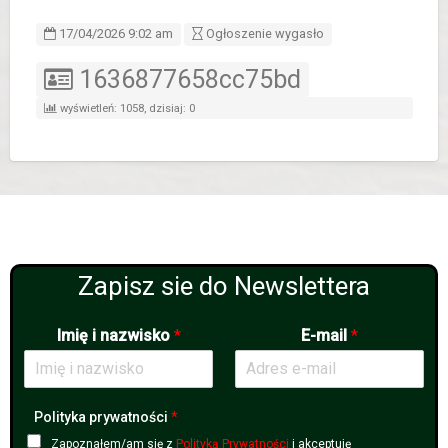
17/04/2026 9:02 am
Ogłoszenie wygasło
ID ogłoszenia
1636877658cc75bd
wyświetleń: 1058, dzisiaj: 0
Zapisz sie do Newslettera
Imię i nazwisko
*
E-mail
*
Polityka prywatności
*
Zapoznałem/am się z
Polityką Prywatności
i akceptuję