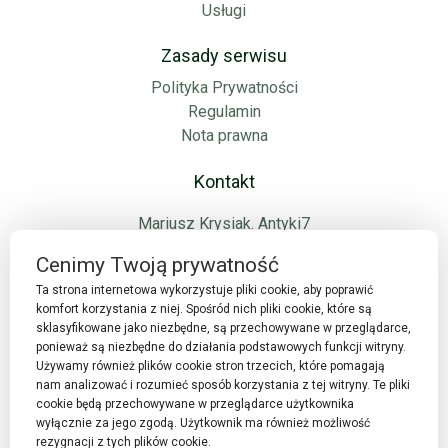
Usługi
Zasady serwisu
Polityka Prywatności
Regulamin
Nota prawna
Kontakt
Mariusz Krysiak. Antyki7
NIP: 7822960209
Cenimy Twoją prywatność
61-249 Poznań
Ta strona internetowa wykorzystuje pliki cookie, aby poprawić
ul. Unii Lubelskiej 6
komfort korzystania z niej. Spośród nich pliki cookie, które są
info@antyki7.com
sklasyfikowane jako niezbędne, są przechowywane w przeglądarce,
ponieważ są niezbędne do działania podstawowych funkcji witryny.
Używamy również plików cookie stron trzecich, które pomagają
nam analizować i rozumieć sposób korzystania z tej witryny. Te pliki
cookie będą przechowywane w przeglądarce użytkownika
wyłącznie za jego zgodą. Użytkownik ma również możliwość
rezygnacji z tych plików cookie.