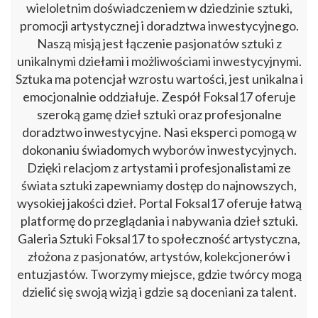
wieloletnim doświadczeniem w dziedzinie sztuki,
promocji artystycznej i doradztwa inwestycyjnego.
Naszą misją jest łączenie pasjonatów sztuki z
unikalnymi dziełami i możliwościami inwestycyjnymi.
Sztuka ma potencjał wzrostu wartości, jest unikalna i
emocjonalnie oddziałuje. Zespół Foksal17 oferuje
szeroką gamę dzieł sztuki oraz profesjonalne
doradztwo inwestycyjne. Nasi eksperci pomogą w
dokonaniu świadomych wyborów inwestycyjnych.
Dzięki relacjom z artystami i profesjonalistami ze
świata sztuki zapewniamy dostęp do najnowszych,
wysokiej jakości dzieł. Portal Foksal17 oferuje łatwą
platformę do przeglądania i nabywania dzieł sztuki.
Galeria Sztuki Foksal17 to społeczność artystyczna,
złożona z pasjonatów, artystów, kolekcjonerów i
entuzjastów. Tworzymy miejsce, gdzie twórcy mogą
dzielić się swoją wizją i gdzie są doceniani za talent.