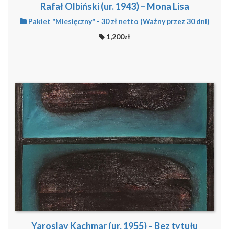
Rafał Olbiński (ur. 1943) – Mona Lisa
Pakiet "Miesięczny" - 30 zł netto (Ważny przez 30 dni)
1,200zł
Yaroslav Kachmar (ur. 1955) – Bez tytułu